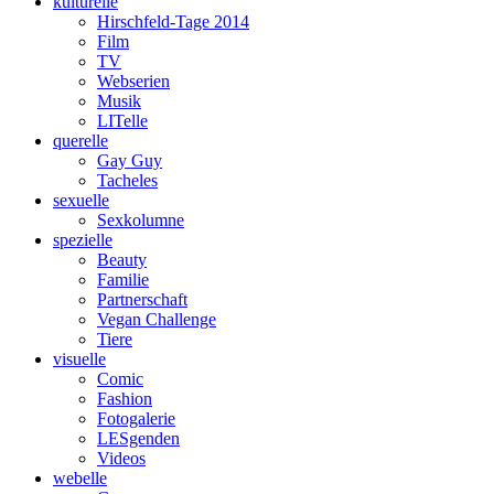
kulturelle
Hirschfeld-Tage 2014
Film
TV
Webserien
Musik
LITelle
querelle
Gay Guy
Tacheles
sexuelle
Sexkolumne
spezielle
Beauty
Familie
Partnerschaft
Vegan Challenge
Tiere
visuelle
Comic
Fashion
Fotogalerie
LESgenden
Videos
webelle