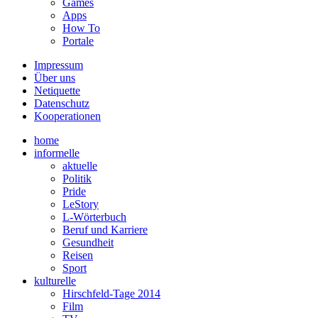
Games
Apps
How To
Portale
Impressum
Über uns
Netiquette
Datenschutz
Kooperationen
home
informelle
aktuelle
Politik
Pride
LeStory
L-Wörterbuch
Beruf und Karriere
Gesundheit
Reisen
Sport
kulturelle
Hirschfeld-Tage 2014
Film