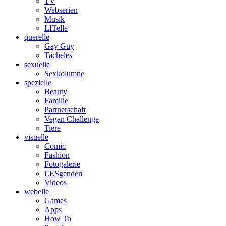
TV
Webserien
Musik
LITelle
querelle
Gay Guy
Tacheles
sexuelle
Sexkolumne
spezielle
Beauty
Familie
Partnerschaft
Vegan Challenge
Tiere
visuelle
Comic
Fashion
Fotogalerie
LESgenden
Videos
webelle
Games
Apps
How To