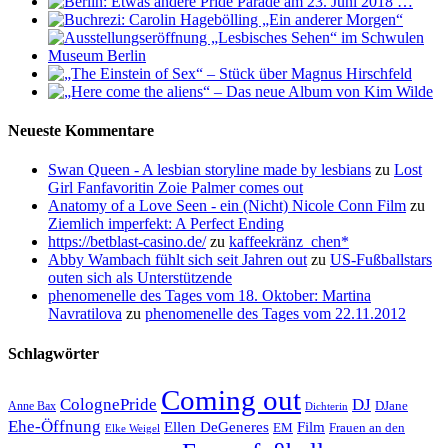
Neueste Kommentare
Swan Queen - A lesbian storyline made by lesbians
zu
Lost
Girl Fanfavoritin Zoie Palmer comes out
Anatomy of a Love Seen - ein (Nicht) Nicole Conn Film
zu
Ziemlich imperfekt: A Perfect Ending
https://betblast-casino.de/
zu
kaffeekränz_chen*
Abby Wambach fühlt sich seit Jahren out
zu
US-Fußballstars
outen sich als Unterstützende
phenomenelle des Tages vom 18. Oktober: Martina
Navratilova
zu
phenomenelle des Tages vom 22.11.2012
Schlagwörter
Coming out
ColognePride
DJ
DJane
Anne Bax
Dichterin
Ehe-Öffnung
Film
Ellen DeGeneres
EM
Frauen an den
Elke Weigel