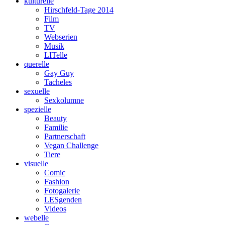
kulturelle
Hirschfeld-Tage 2014
Film
TV
Webserien
Musik
LITelle
querelle
Gay Guy
Tacheles
sexuelle
Sexkolumne
spezielle
Beauty
Familie
Partnerschaft
Vegan Challenge
Tiere
visuelle
Comic
Fashion
Fotogalerie
LESgenden
Videos
webelle