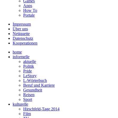
Games
Apps
How To
Portale
Impressum
Über uns
Netiquette
Datenschutz
Kooperationen
home
informelle
aktuelle
Politik
Pride
LeStory
L-Wörterbuch
Beruf und Karriere
Gesundheit
Reisen
Sport
kulturelle
Hirschfeld-Tage 2014
Film