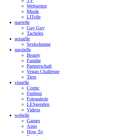
TV
Webserien
Musik
LITelle
querelle
Gay Guy
Tacheles
sexuelle
Sexkolumne
spezielle
Beauty
Familie
Partnerschaft
Vegan Challenge
Tiere
visuelle
Comic
Fashion
Fotogalerie
LESgenden
Videos
webelle
Games
Apps
How To