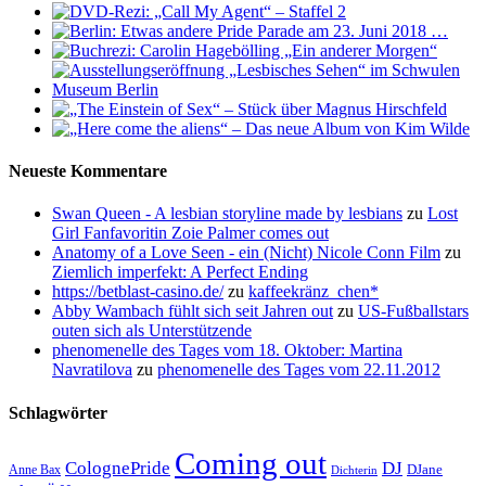
Neueste Kommentare
Swan Queen - A lesbian storyline made by lesbians
zu
Lost
Girl Fanfavoritin Zoie Palmer comes out
Anatomy of a Love Seen - ein (Nicht) Nicole Conn Film
zu
Ziemlich imperfekt: A Perfect Ending
https://betblast-casino.de/
zu
kaffeekränz_chen*
Abby Wambach fühlt sich seit Jahren out
zu
US-Fußballstars
outen sich als Unterstützende
phenomenelle des Tages vom 18. Oktober: Martina
Navratilova
zu
phenomenelle des Tages vom 22.11.2012
Schlagwörter
Coming out
ColognePride
DJ
DJane
Anne Bax
Dichterin