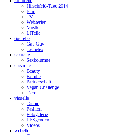
kulturelle
Hirschfeld-Tage 2014
Film
TV
Webserien
Musik
LITelle
querelle
Gay Guy
Tacheles
sexuelle
Sexkolumne
spezielle
Beauty
Familie
Partnerschaft
Vegan Challenge
Tiere
visuelle
Comic
Fashion
Fotogalerie
LESgenden
Videos
webelle