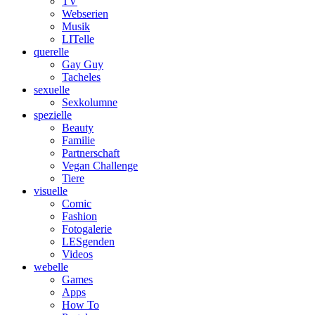
TV
Webserien
Musik
LITelle
querelle
Gay Guy
Tacheles
sexuelle
Sexkolumne
spezielle
Beauty
Familie
Partnerschaft
Vegan Challenge
Tiere
visuelle
Comic
Fashion
Fotogalerie
LESgenden
Videos
webelle
Games
Apps
How To