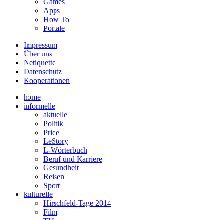
Games
Apps
How To
Portale
Impressum
Über uns
Netiquette
Datenschutz
Kooperationen
home
informelle
aktuelle
Politik
Pride
LeStory
L-Wörterbuch
Beruf und Karriere
Gesundheit
Reisen
Sport
kulturelle
Hirschfeld-Tage 2014
Film