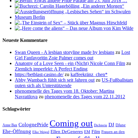
Neueste Kommentare
Swan Queen - A lesbian storyline made by lesbians
zu
Lost
Girl Fanfavoritin Zoie Palmer comes out
Anatomy of a Love Seen - ein (Nicht) Nicole Conn Film
zu
Ziemlich imperfekt: A Perfect Ending
https://betblast-casino.de/
zu
kaffeekränz_chen*
Abby Wambach fühlt sich seit Jahren out
zu
US-Fußballstars
outen sich als Unterstützende
phenomenelle des Tages vom 18. Oktober: Martina
Navratilova
zu
phenomenelle des Tages vom 22.11.2012
Schlagwörter
Coming out
ColognePride
DJ
DJane
Anne Bax
Dichterin
Ehe-Öffnung
Film
Ellen DeGeneres
EM
Frauen an den
Elke Weigel