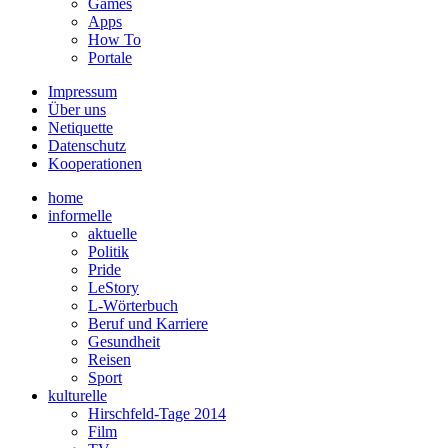
Games
Apps
How To
Portale
Impressum
Über uns
Netiquette
Datenschutz
Kooperationen
home
informelle
aktuelle
Politik
Pride
LeStory
L-Wörterbuch
Beruf und Karriere
Gesundheit
Reisen
Sport
kulturelle
Hirschfeld-Tage 2014
Film