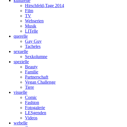
kulturelle
Hirschfeld-Tage 2014
Film
TV
Webserien
Musik
LITelle
querelle
Gay Guy
Tacheles
sexuelle
Sexkolumne
spezielle
Beauty
Familie
Partnerschaft
Vegan Challenge
Tiere
visuelle
Comic
Fashion
Fotogalerie
LESgenden
Videos
webelle