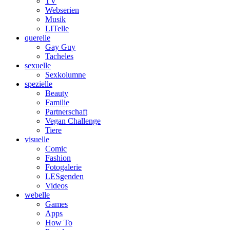
TV
Webserien
Musik
LITelle
querelle
Gay Guy
Tacheles
sexuelle
Sexkolumne
spezielle
Beauty
Familie
Partnerschaft
Vegan Challenge
Tiere
visuelle
Comic
Fashion
Fotogalerie
LESgenden
Videos
webelle
Games
Apps
How To