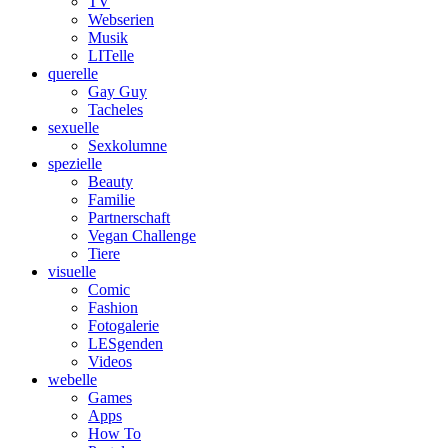
TV
Webserien
Musik
LITelle
querelle
Gay Guy
Tacheles
sexuelle
Sexkolumne
spezielle
Beauty
Familie
Partnerschaft
Vegan Challenge
Tiere
visuelle
Comic
Fashion
Fotogalerie
LESgenden
Videos
webelle
Games
Apps
How To