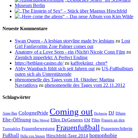
Neueste Kommentare
Swan Queen - A lesbian storyline made by lesbians
zu
Lost
Girl Fanfavoritin Zoie Palmer comes out
Anatomy of a Love Seen - ein (Nicht) Nicole Conn Film
zu
Ziemlich imperfekt: A Perfect Ending
https://betblast-casino.de/
zu
kaffeekränz_chen*
Abby Wambach fühlt sich seit Jahren out
zu
US-Fußballstars
outen sich als Unterstützende
phenomenelle des Tages vom 18. Oktober: Martina
Navratilova
zu
phenomenelle des Tages vom 22.11.2012
Schlagwörter
Coming out
ColognePride
DJ
DJane
Anne Bax
Dichterin
Ehe-Öffnung
Film
Ellen DeGeneres
EM
Frauen an den
Elke Weigel
Frauenfußball
Frauenrechtlerin
Frauenbewegung
Turntables
homophobie
Fußball
Hirschfeld-Tage 2014
Hella von Sinnen