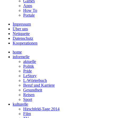
Games
Apps
How To
Portale
Impressum
Über uns
Netiquette
Datenschutz
Kooperationen
home
informelle
aktuelle
Politik
Pride
LeStory
L-Wörterbuch
Beruf und Karriere
Gesundheit
Reisen
Sport
kulturelle
Hirschfeld-Tage 2014
Film