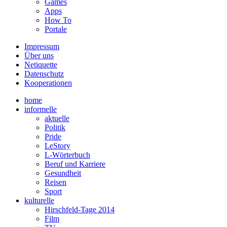
Games
Apps
How To
Portale
Impressum
Über uns
Netiquette
Datenschutz
Kooperationen
home
informelle
aktuelle
Politik
Pride
LeStory
L-Wörterbuch
Beruf und Karriere
Gesundheit
Reisen
Sport
kulturelle
Hirschfeld-Tage 2014
Film