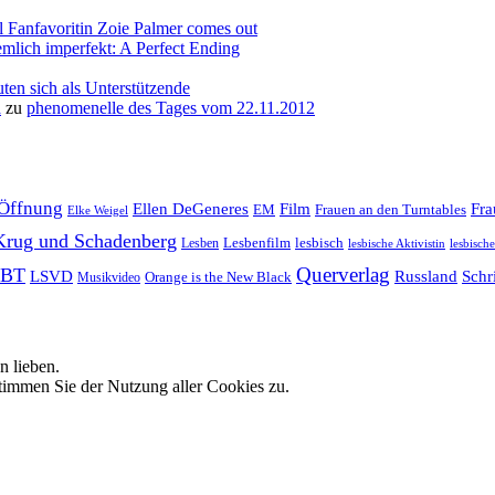
l Fanfavoritin Zoie Palmer comes out
emlich imperfekt: A Perfect Ending
ten sich als Unterstützende
a
zu
phenomenelle des Tages vom 22.11.2012
Öffnung
Film
Ellen DeGeneres
Fr
EM
Frauen an den Turntables
Elke Weigel
Krug und Schadenberg
Lesbenfilm
lesbisch
Lesben
lesbische Aktivistin
lesbisch
Querverlag
BT
LSVD
Russland
Schri
Orange is the New Black
Musikvideo
n lieben.
timmen Sie der Nutzung aller Cookies zu.