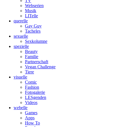
TV
Webserien
Musik
LITelle
querelle
Gay Guy
Tacheles
sexuelle
Sexkolumne
spezielle
Beauty
Familie
Partnerschaft
Vegan Challenge
Tiere
visuelle
Comic
Fashion
Fotogalerie
LESgenden
Videos
webelle
Games
Apps
How To