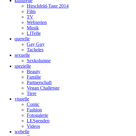
kulturelle
Hirschfeld-Tage 2014
Film
TV
Webserien
Musik
LITelle
querelle
Gay Guy
Tacheles
sexuelle
Sexkolumne
spezielle
Beauty
Familie
Partnerschaft
Vegan Challenge
Tiere
visuelle
Comic
Fashion
Fotogalerie
LESgenden
Videos
webelle