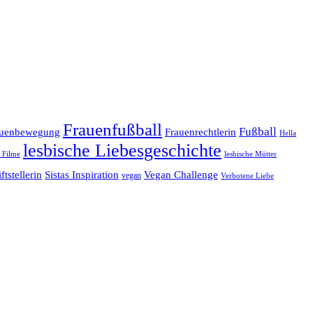
Frauenfußball
Fußball
Frauenrechtlerin
auenbewegung
Hella
lesbische Liebesgeschichte
e Filme
lesbische Mütter
ftstellerin
Vegan Challenge
Sistas Inspiration
vegan
Verbotene Liebe