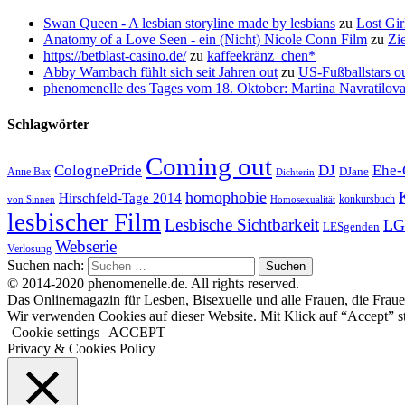
Swan Queen - A lesbian storyline made by lesbians
zu
Lost Gir
Anatomy of a Love Seen - ein (Nicht) Nicole Conn Film
zu
Zi
https://betblast-casino.de/
zu
kaffeekränz_chen*
Abby Wambach fühlt sich seit Jahren out
zu
US-Fußballstars ou
phenomenelle des Tages vom 18. Oktober: Martina Navratilov
Schlagwörter
Coming out
ColognePride
DJ
Ehe-
DJane
Anne Bax
Dichterin
homophobie
Hirschfeld-Tage 2014
konkursbuch
von Sinnen
Homosexualität
lesbischer Film
Lesbische Sichtbarkeit
LG
LESgenden
Webserie
Verlosung
Suchen nach:
© 2014-2020 phenomenelle.de. All rights reserved.
Das Onlinemagazin für Lesben, Bisexuelle und alle Frauen, die Fraue
Wir verwenden Cookies auf dieser Website. Mit Klick auf “Accept” s
Cookie settings
ACCEPT
Privacy & Cookies Policy