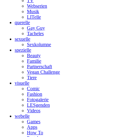
TV
Webserien
Musik
LITelle
querelle
Gay Guy
Tacheles
sexuelle
Sexkolumne
spezielle
Beauty
Familie
Partnerschaft
Vegan Challenge
Tiere
visuelle
Comic
Fashion
Fotogalerie
LESgenden
Videos
webelle
Games
Apps
How To