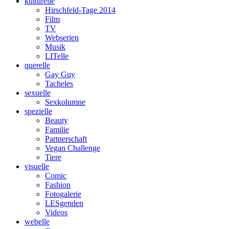
kulturelle
Hirschfeld-Tage 2014
Film
TV
Webserien
Musik
LITelle
querelle
Gay Guy
Tacheles
sexuelle
Sexkolumne
spezielle
Beauty
Familie
Partnerschaft
Vegan Challenge
Tiere
visuelle
Comic
Fashion
Fotogalerie
LESgenden
Videos
webelle