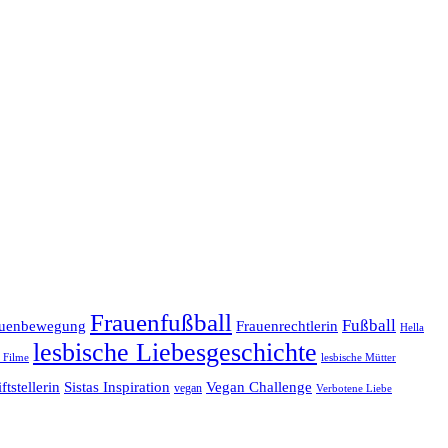
Frauenfußball
Fußball
Frauenrechtlerin
auenbewegung
Hella
lesbische Liebesgeschichte
e Filme
lesbische Mütter
ftstellerin
Vegan Challenge
Sistas Inspiration
vegan
Verbotene Liebe