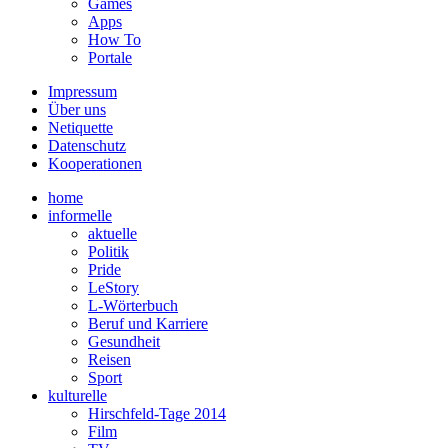
Games
Apps
How To
Portale
Impressum
Über uns
Netiquette
Datenschutz
Kooperationen
home
informelle
aktuelle
Politik
Pride
LeStory
L-Wörterbuch
Beruf und Karriere
Gesundheit
Reisen
Sport
kulturelle
Hirschfeld-Tage 2014
Film