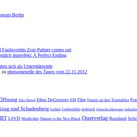
l Fanfavoritin Zoie Palmer comes out
emlich imperfekt: A Perfect Ending
ten sich als Unterstützende
a
zu
phenomenelle des Tages vom 22.11.2012
Öffnung
Film
Ellen DeGeneres
Fr
EM
Frauen an den Turntables
Elke Weigel
Krug und Schadenberg
Lesbenfilm
lesbisch
Lesben
lesbische Aktivistin
lesbisch
Querverlag
BT
LSVD
Russland
Schri
Orange is the New Black
Musikvideo