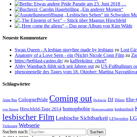
Neueste Kommentare
Swan Queen - A lesbian storyline made by lesbians
zu
Lost Gir
Anatomy of a Love Seen - ein (Nicht) Nicole Conn Film
zu
Zi
https://betblast-casino.de/
zu
kaffeekränz_chen*
Abby Wambach fühlt sich seit Jahren out
zu
US-Fußballstars ou
phenomenelle des Tages vom 18. Oktober: Martina Navratilov
Schlagwörter
Coming out
ColognePride
DJ
Ehe-
DJane
Anne Bax
Dichterin
homophobie
Hirschfeld-Tage 2014
konkursbuch
von Sinnen
Homosexualität
lesbischer Film
Lesbische Sichtbarkeit
LG
LESgenden
Webserie
Verlosung
Suchen nach: